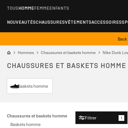
TOUS
HOMME
FEMME
ENFANTS
NOUVEAUTÉS
CHAUSSURES
VÊTEMENTS
ACCESSOIRES
SP
Back 
Hommes
Chaussures et baskets homme
Nike Dunk Lo
CHAUSSURES ET BASKETS HOMME 
Baskets homme
Chaussures et baskets homme
Filtrer
1
Baskets homme