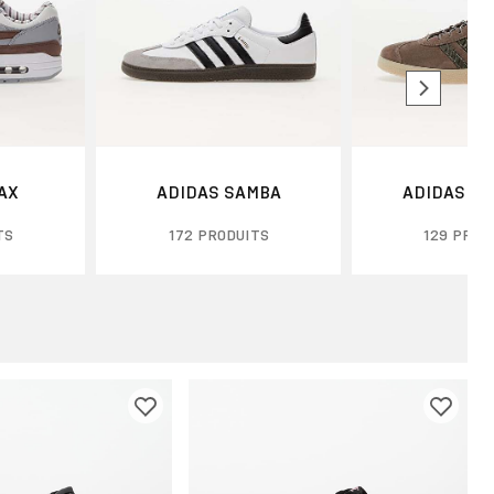
MAX
ADIDAS SAMBA
ADIDAS G
TS
172 PRODUITS
129 PROD