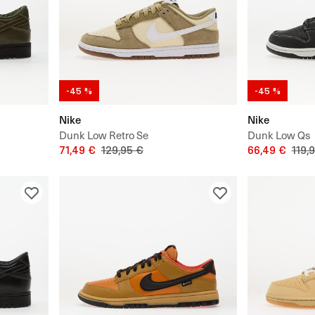
-45 %
-45 %
Nike
Nike
Dunk Low Retro Se
Dunk Low Qs
71,49 €
129,95 €
66,49 €
119,