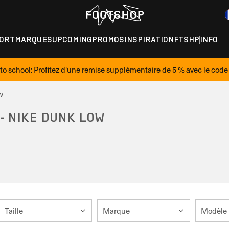
ORT
MARQUES
UPCOMING
PROMOS
INSPIRATION
FTSHP
INFO
to school: Profitez d'une remise supplémentaire de 5 % avec le cod
w
- NIKE DUNK LOW
Taille
Marque
Modèle