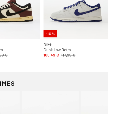
-15 %
Nike
ro
Dunk Low Retro
,99 €
100,49 €
117,95 €
MMES