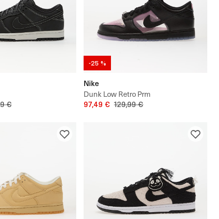
-25 %
Nike
Dunk Low Retro Prm
99 €
97,49 €
129,99 €