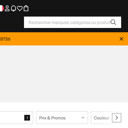
e BTS5
Prix & Promos
Couleur
1