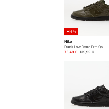
-44 %
Nike
Dunk Low Retro Prm Qs
78,49 €
139,99 €