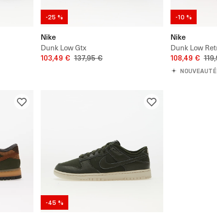
-25 %
-10 %
Nike
Nike
Dunk Low Gtx
Dunk Low Ret
103,49 €
137,95 €
108,49 €
119
NOUVEAUTÉ
-45 %