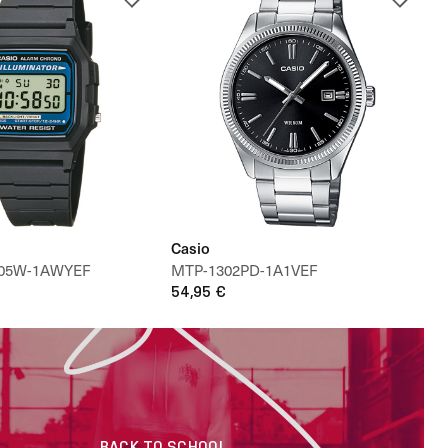
Casio
-105W-1AWYEF
MTP-1302PD-1A1VEF
54,95 €
BACK TO SCHOOL