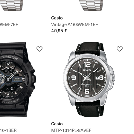
Casio
8WEM-7EF
Vintage A168WEM-1EF
49,95 €
Casio
10-1BER
MTP-1314PL-8AVEF