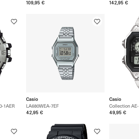
109,95 €
142,95 €
Casio
Casio
0-1AER
LA680WEA-7EF
Collection A
42,95 €
49,95 €