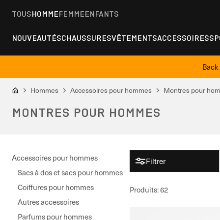
TOUS
HOMME
FEMME
ENFANTS
NOUVEAUTÉS
CHAUSSURES
VÊTEMENTS
ACCESSOIRES
SP
Back 
Hommes
Accessoires pour hommes
Montres pour ho
MONTRES POUR HOMMES
Accessoires pour hommes
Filtrer
Sacs à dos et sacs pour hommes
Coiffures pour hommes
Produits
:
62
Autres accessoires
Parfums pour hommes