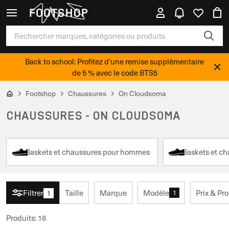
Back to school: Profitez d'une remise supplémentaire
de 5 % avec le code BTS5
Footshop
Chaussures
On Cloudsoma
CHAUSSURES - ON CLOUDSOMA
Baskets et chaussures pour hommes
Baskets et c
Filtrer
Taille
Marque
Modèle
Prix & Pr
1
1
Produits
:
16