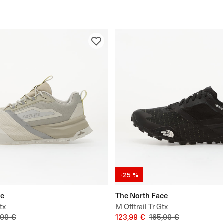
-25 %
ce
The North Face
tx
M Offtrail Tr Gtx
,00 €
123,99 €
165,00 €