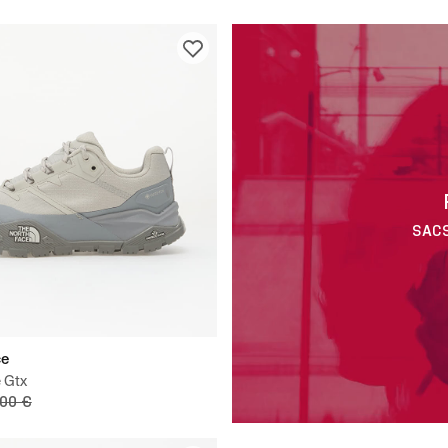
SACS
ce
e Gtx
,00 €