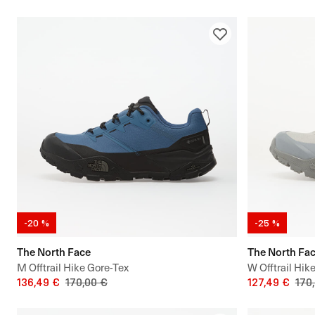
-20 %
-25 %
The North Face
The North Fa
M Offtrail Hike Gore-Tex
W Offtrail Hik
136,49 €
170,00 €
127,49 €
170