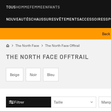
TOUS
HOMME
FEMME
ENFANTS
NOUVEAUTÉS
CHAUSSURES
VÊTEMENTS
ACCESSOIRES
SP
Back 
The North Face
The North Face Offtrail
THE NORTH FACE OFFTRAIL
Beige
Noir
Bleu
Filtrer
Taille
Marq